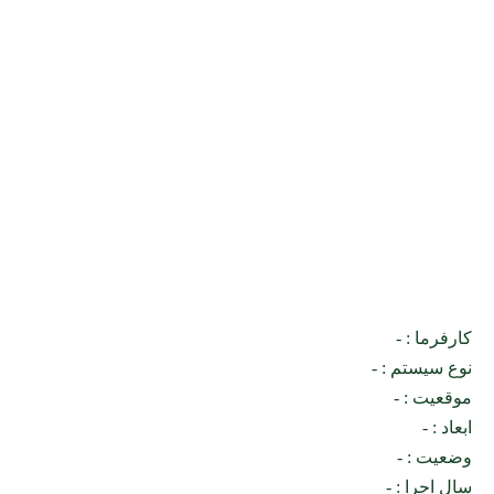
کارفرما : -
نوع سیستم : -
موقعیت : -
ابعاد : -
وضعیت : -
سال اجرا : -