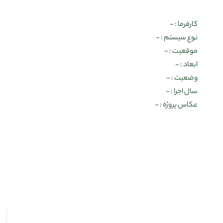
کارفرما : -
نوع سیستم : -
موقعیت : -
ابعاد : -
وضعیت : -
سال اجرا : -
عکاس پروژه : -